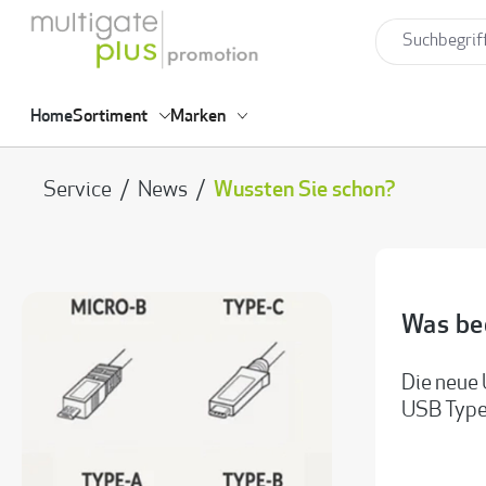
springen
Zur Hauptnavigation springen
Home
Sortiment
Marken
Service
/
News
/
Wussten Sie schon?
Was be
Die neue 
USB Type