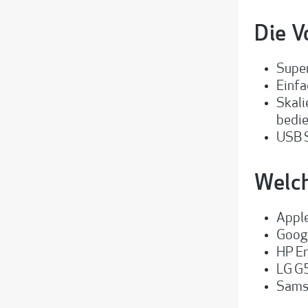
Die V
Super
Einfa
Skali
bedi
USB S
Welc
Appl
Googl
HP En
LG G5
Sams