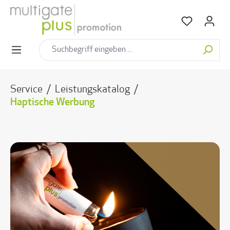
alt springen
Service
/
Leistungskatalog
/
Haptische Werbung